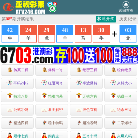
返回首页
传真二肖
爆料一肖
绝密三肖
经典绝杀
平码2中2
狂砸两肖
半波爆特
来料大小
特准八期
精准内幕
无错六肖
稳赚一肖
公式①码
看图解密
波色玄机
绝杀三肖
精选四肖
稳中特码
超准⑤码
二字爆特
规律七肖
四肖选一
五肖十码
火爆八码