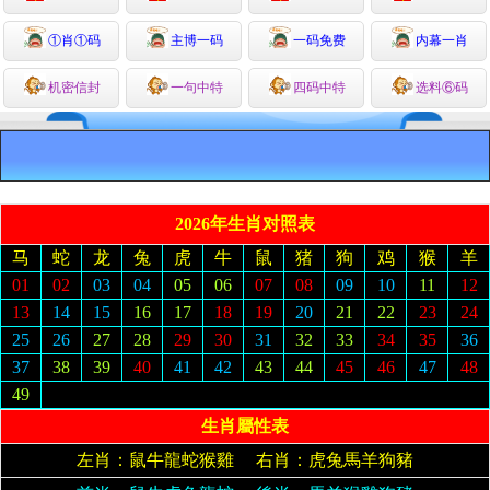
①肖①码
主博一码
一码免费
内幕一肖
机密信封
一句中特
四码中特
选料⑥码
2026年生肖对照表
马
蛇
龙
兔
虎
牛
鼠
猪
狗
鸡
猴
羊
01
02
03
04
05
06
07
08
09
10
11
12
13
14
15
16
17
18
19
20
21
22
23
24
25
26
27
28
29
30
31
32
33
34
35
36
37
38
39
40
41
42
43
44
45
46
47
48
49
生肖屬性表
左肖：鼠牛龍蛇猴雞 右肖：虎兔馬羊狗豬