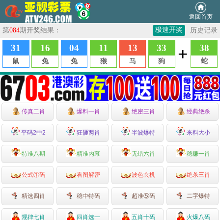
返回首页
传真二肖
爆料一肖
绝密三肖
经典绝杀
平码2中2
狂砸两肖
半波爆特
来料大小
特准八期
精准内幕
无错六肖
稳赚一肖
公式①码
看图解密
波色玄机
绝杀三肖
精选四肖
稳中特码
超准⑤码
二字爆特
规律七肖
四肖选一
五肖十码
火爆八码