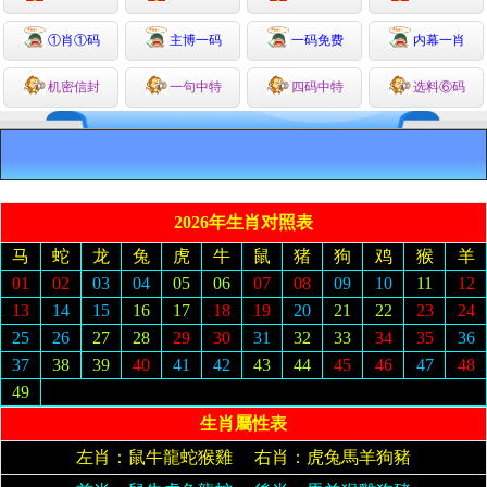
①肖①码
主博一码
一码免费
内幕一肖
机密信封
一句中特
四码中特
选料⑥码
2026年生肖对照表
马
蛇
龙
兔
虎
牛
鼠
猪
狗
鸡
猴
羊
01
02
03
04
05
06
07
08
09
10
11
12
13
14
15
16
17
18
19
20
21
22
23
24
25
26
27
28
29
30
31
32
33
34
35
36
37
38
39
40
41
42
43
44
45
46
47
48
49
生肖屬性表
左肖：鼠牛龍蛇猴雞 右肖：虎兔馬羊狗豬