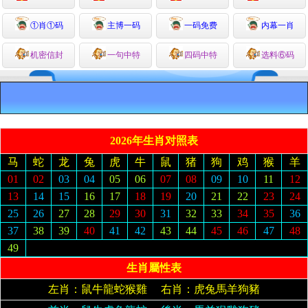
①肖①码
主博一码
一码免费
内幕一肖
机密信封
一句中特
四码中特
选料⑥码
2026年生肖对照表
马
蛇
龙
兔
虎
牛
鼠
猪
狗
鸡
猴
羊
01
02
03
04
05
06
07
08
09
10
11
12
13
14
15
16
17
18
19
20
21
22
23
24
25
26
27
28
29
30
31
32
33
34
35
36
37
38
39
40
41
42
43
44
45
46
47
48
49
生肖屬性表
左肖：鼠牛龍蛇猴雞 右肖：虎兔馬羊狗豬