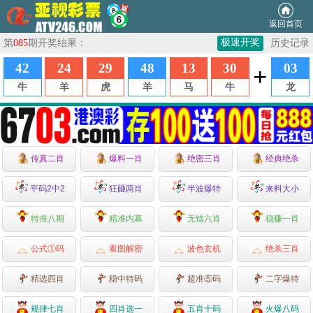
返回首页
传真二肖
爆料一肖
绝密三肖
经典绝杀
平码2中2
狂砸两肖
半波爆特
来料大小
特准八期
精准内幕
无错六肖
稳赚一肖
公式①码
看图解密
波色玄机
绝杀三肖
精选四肖
稳中特码
超准⑤码
二字爆特
规律七肖
四肖选一
五肖十码
火爆八码