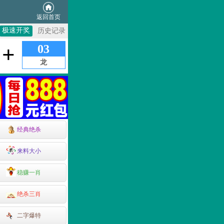
返回首页
经典绝杀
来料大小
稳赚一肖
绝杀三肖
二字爆特