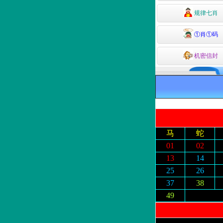
规律七肖
①肖①码
机密信封
马
蛇
01
02
13
14
25
26
37
38
49