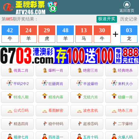
返回首页
传真二肖
爆料一肖
绝密三肖
经典绝杀
平码2中2
狂砸两肖
半波爆特
来料大小
特准八期
精准内幕
无错六肖
稳赚一肖
公式①码
看图解密
波色玄机
绝杀三肖
精选四肖
稳中特码
超准⑤码
二字爆特
规律七肖
四肖选一
五肖十码
火爆八码