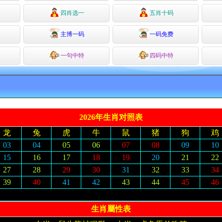
四肖选一
五肖十码
主博一码
一码免费
一句中特
四码中特
2026年生肖对照表
龙
兔
虎
牛
鼠
猪
狗
鸡
03
04
05
06
07
08
09
10
15
16
17
18
19
20
21
22
27
28
29
30
31
32
33
34
39
40
41
42
43
44
45
46
生肖屬性表