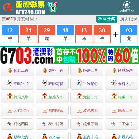
返回首页
传真二肖
爆料一肖
绝密三肖
经典绝杀
平码2中2
狂砸两肖
半波爆特
来料大小
特准八期
精准内幕
无错六肖
稳赚一肖
公式①码
看图解密
波色玄机
绝杀三肖
精选四肖
稳中特码
超准⑤码
二字爆特
规律七肖
四肖选一
五肖十码
火爆八码