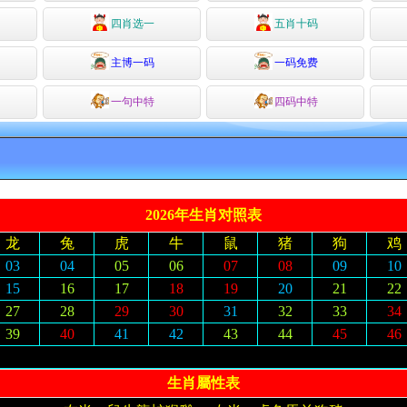
四肖选一
五肖十码
主博一码
一码免费
一句中特
四码中特
2026年生肖对照表
龙
兔
虎
牛
鼠
猪
狗
鸡
03
04
05
06
07
08
09
10
15
16
17
18
19
20
21
22
27
28
29
30
31
32
33
34
39
40
41
42
43
44
45
46
生肖屬性表