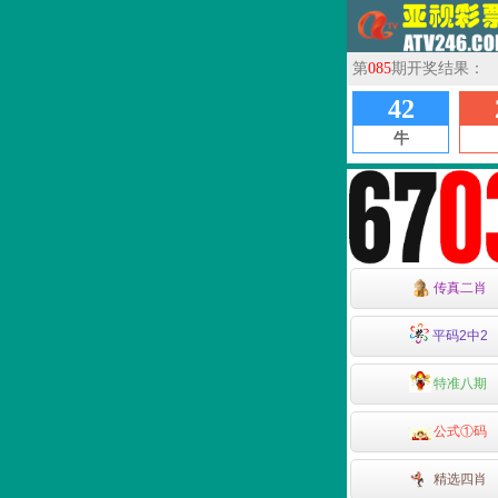
传真二肖
平码2中2
特准八期
公式①码
精选四肖