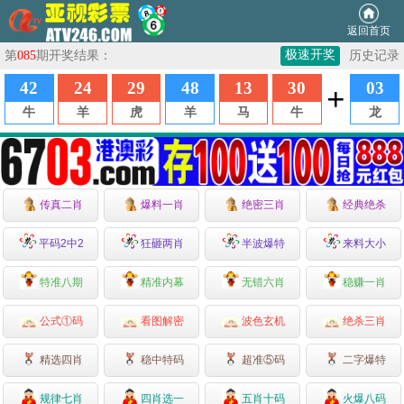
返回首页
传真二肖
爆料一肖
绝密三肖
经典绝杀
平码2中2
狂砸两肖
半波爆特
来料大小
特准八期
精准内幕
无错六肖
稳赚一肖
公式①码
看图解密
波色玄机
绝杀三肖
精选四肖
稳中特码
超准⑤码
二字爆特
规律七肖
四肖选一
五肖十码
火爆八码