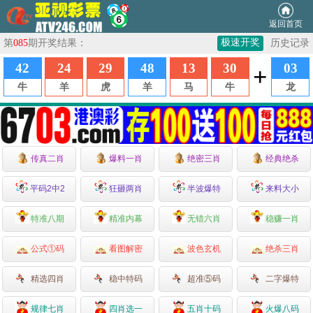
返回首页
传真二肖
爆料一肖
绝密三肖
经典绝杀
平码2中2
狂砸两肖
半波爆特
来料大小
特准八期
精准内幕
无错六肖
稳赚一肖
公式①码
看图解密
波色玄机
绝杀三肖
精选四肖
稳中特码
超准⑤码
二字爆特
规律七肖
四肖选一
五肖十码
火爆八码