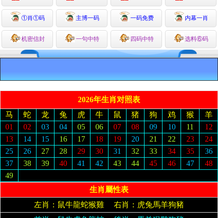
①肖①码
主博一码
一码免费
内幕一肖
机密信封
一句中特
四码中特
选料⑥码
2026年生肖对照表
马
蛇
龙
兔
虎
牛
鼠
猪
狗
鸡
猴
羊
01
02
03
04
05
06
07
08
09
10
11
12
13
14
15
16
17
18
19
20
21
22
23
24
25
26
27
28
29
30
31
32
33
34
35
36
37
38
39
40
41
42
43
44
45
46
47
48
49
生肖屬性表
左肖：鼠牛龍蛇猴雞 右肖：虎兔馬羊狗豬