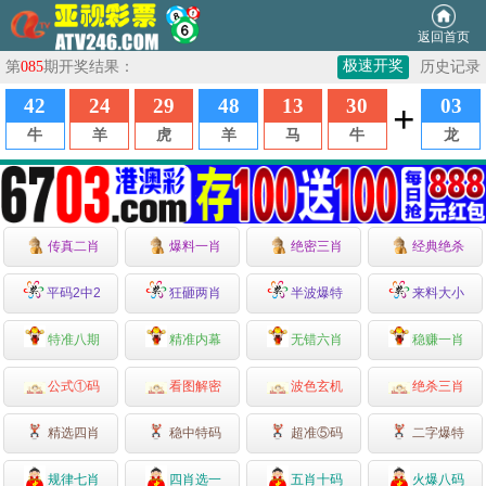
返回首页
传真二肖
爆料一肖
绝密三肖
经典绝杀
平码2中2
狂砸两肖
半波爆特
来料大小
特准八期
精准内幕
无错六肖
稳赚一肖
公式①码
看图解密
波色玄机
绝杀三肖
精选四肖
稳中特码
超准⑤码
二字爆特
规律七肖
四肖选一
五肖十码
火爆八码