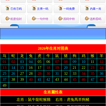
①肖①码
主博一码
一码免费
内幕一肖
机密信封
一句中特
四码中特
选料⑥码
2026年生肖对照表
马
蛇
龙
兔
虎
牛
鼠
猪
狗
鸡
猴
羊
01
02
03
04
05
06
07
08
09
10
11
12
13
14
15
16
17
18
19
20
21
22
23
24
25
26
27
28
29
30
31
32
33
34
35
36
37
38
39
40
41
42
43
44
45
46
47
48
49
生肖屬性表
左肖：鼠牛龍蛇猴雞 右肖：虎兔馬羊狗豬