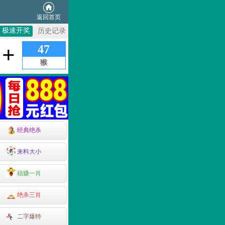
返回首页
经典绝杀
来料大小
稳赚一肖
绝杀三肖
二字爆特