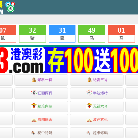
爆料一肖
绝密三肖
狂砸两肖
半波爆特
精准内幕
无错六肖
看图解密
波色玄机
稳中特码
超准⑤码