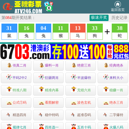
返回首页
传真二肖
爆料一肖
绝密三肖
经典绝杀
平码2中2
狂砸两肖
半波爆特
来料大小
特准八期
精准内幕
无错六肖
稳赚一肖
公式①码
看图解密
波色玄机
绝杀三肖
精选四肖
稳中特码
超准⑤码
二字爆特
规律七肖
四肖选一
五肖十码
火爆八码