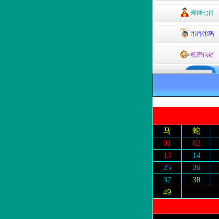
规律七肖
①肖①码
机密信封
马
蛇
01
02
13
14
25
26
37
38
49