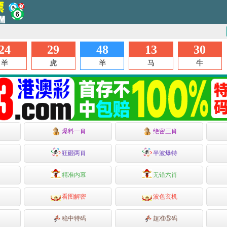
爆料一肖
绝密三肖
狂砸两肖
半波爆特
精准内幕
无错六肖
看图解密
波色玄机
稳中特码
超准⑤码