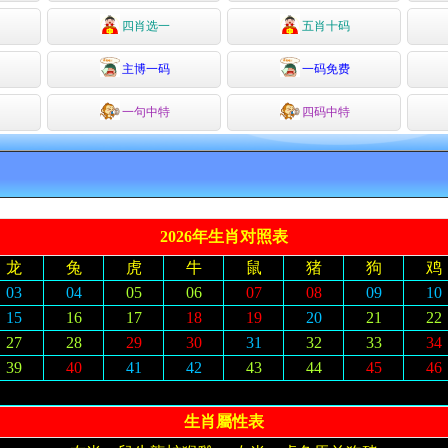
四肖选一
五肖十码
主博一码
一码免费
一句中特
四码中特
2026年生肖对照表
龙
兔
虎
牛
鼠
猪
狗
鸡
03
04
05
06
07
08
09
10
15
16
17
18
19
20
21
22
27
28
29
30
31
32
33
34
39
40
41
42
43
44
45
46
生肖屬性表