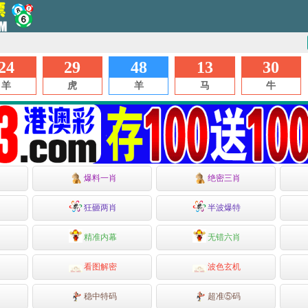
爆料一肖
绝密三肖
狂砸两肖
半波爆特
精准内幕
无错六肖
看图解密
波色玄机
稳中特码
超准⑤码