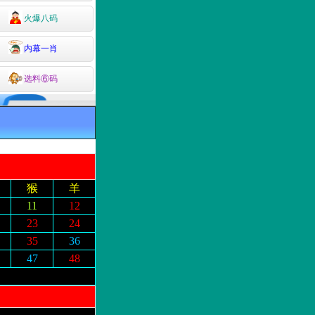
火爆八码
内幕一肖
选料⑥码
猴
羊
11
12
23
24
35
36
47
48