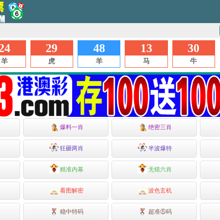
爆料一肖
绝密三肖
狂砸两肖
半波爆特
精准内幕
无错六肖
看图解密
波色玄机
稳中特码
超准⑤码