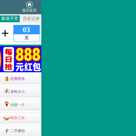
返回首页
经典绝杀
来料大小
稳赚一肖
绝杀三肖
二字爆特