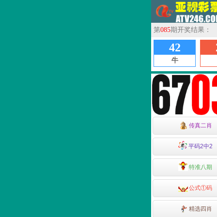
传真二肖
平码2中2
特准八期
公式①码
精选四肖