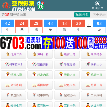
返回首页
传真二肖
爆料一肖
绝密三肖
经典绝杀
平码2中2
狂砸两肖
半波爆特
来料大小
特准八期
精准内幕
无错六肖
稳赚一肖
公式①码
看图解密
波色玄机
绝杀三肖
精选四肖
稳中特码
超准⑤码
二字爆特
规律七肖
四肖选一
五肖十码
火爆八码