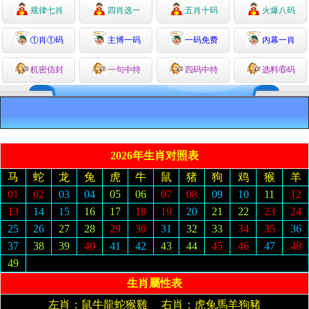
规律七肖
四肖选一
五肖十码
火爆八码
①肖①码
主博一码
一码免费
内幕一肖
机密信封
一句中特
四码中特
选料⑥码
2026年生肖对照表
马
蛇
龙
兔
虎
牛
鼠
猪
狗
鸡
猴
羊
01
02
03
04
05
06
07
08
09
10
11
12
13
14
15
16
17
18
19
20
21
22
23
24
25
26
27
28
29
30
31
32
33
34
35
36
37
38
39
40
41
42
43
44
45
46
47
48
49
生肖屬性表
左肖：鼠牛龍蛇猴雞 右肖：虎兔馬羊狗豬