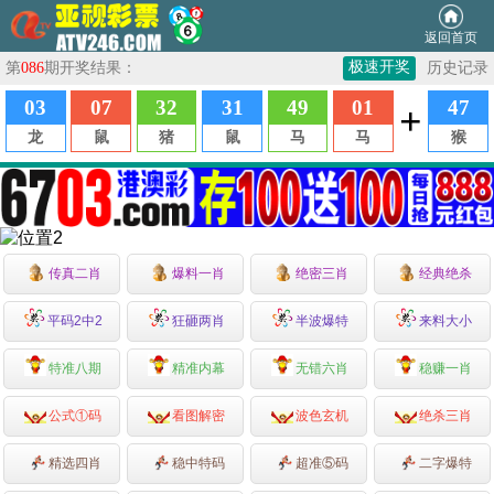
返回首页
传真二肖
爆料一肖
绝密三肖
经典绝杀
平码2中2
狂砸两肖
半波爆特
来料大小
特准八期
精准内幕
无错六肖
稳赚一肖
公式①码
看图解密
波色玄机
绝杀三肖
精选四肖
稳中特码
超准⑤码
二字爆特