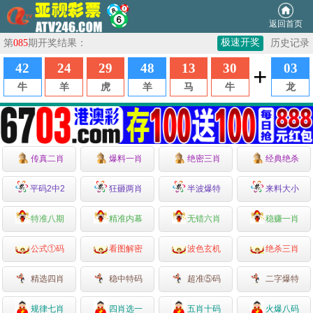
返回首页
传真二肖
爆料一肖
绝密三肖
经典绝杀
平码2中2
狂砸两肖
半波爆特
来料大小
特准八期
精准内幕
无错六肖
稳赚一肖
公式①码
看图解密
波色玄机
绝杀三肖
精选四肖
稳中特码
超准⑤码
二字爆特
规律七肖
四肖选一
五肖十码
火爆八码