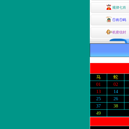
规律七肖
①肖①码
机密信封
马
蛇
01
02
13
14
25
26
37
38
49