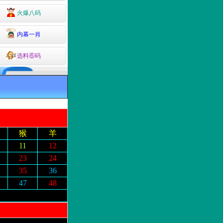
火爆八码
内幕一肖
选料⑥码
猴
羊
11
12
23
24
35
36
47
48