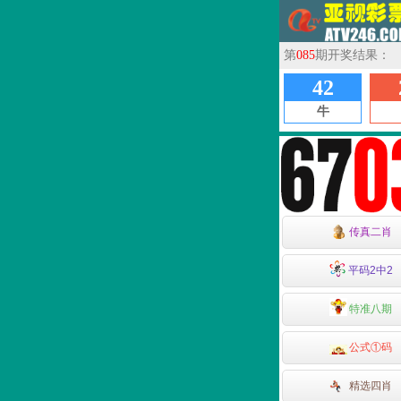
传真二肖
平码2中2
特准八期
公式①码
精选四肖