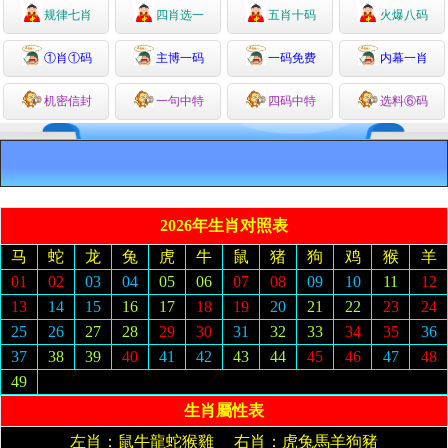
规律七肖
四肖选一
五肖十码
火爆八码
①肖①码
主博一码
一码免费
内幕一肖
机密信封
一句中特
四码中特
选料⑥码
2026年生肖对照表
马
蛇
龙
兔
虎
牛
鼠
猪
狗
鸡
猴
羊
01
02
03
04
05
06
07
08
09
10
11
12
13
14
15
16
17
18
19
20
21
22
23
24
25
26
27
28
29
30
31
32
33
34
35
36
37
38
39
40
41
42
43
44
45
46
47
48
49
生肖屬性表
左肖：鼠牛龍蛇猴雞 右肖：虎兔馬羊狗豬