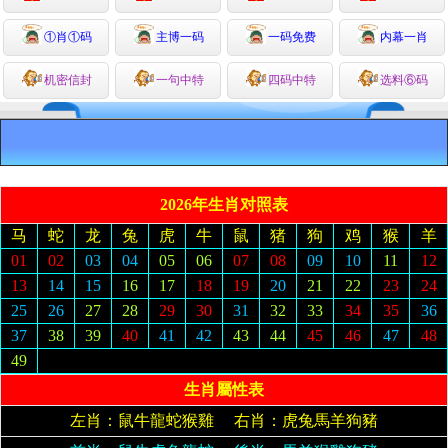
①肖①码
主博一码
一码免费
内幕一肖
机密信封
一句中特
四码中特
选料⑥码
2026年生肖对照表
马
蛇
龙
兔
虎
牛
鼠
猪
狗
鸡
猴
羊
01
02
03
04
05
06
07
08
09
10
11
12
13
14
15
16
17
18
19
20
21
22
23
24
25
26
27
28
29
30
31
32
33
34
35
36
37
38
39
40
41
42
43
44
45
46
47
48
49
生肖屬性表
左肖：鼠牛龍蛇猴雞 右肖：虎兔馬羊狗豬