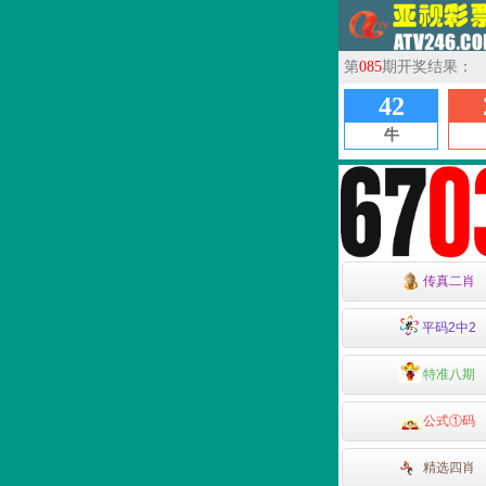
传真二肖
平码2中2
特准八期
公式①码
精选四肖