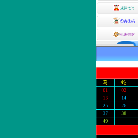
规律七肖
①肖①码
机密信封
马
蛇
01
02
13
14
25
26
37
38
49