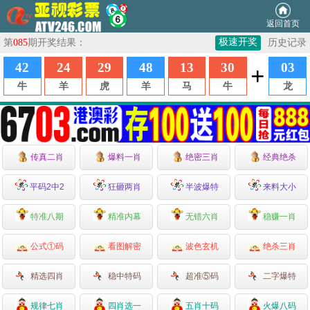
返回首页
传真二肖
爆料一肖
绝密三肖
经典绝杀
平码2中2
狂砸两肖
半波爆特
来料大小
特准八期
精准内幕
无错六肖
稳赚一肖
公式①码
看图解密
波色玄机
绝杀三肖
精选四肖
稳中特码
超准⑤码
二字爆特
规律七肖
四肖选一
五肖十码
火爆八码