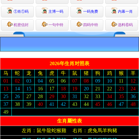
①肖①码
主博一码
一码免费
内幕一肖
机密信封
一句中特
四码中特
选料⑥码
2026年生肖对照表
马
蛇
龙
兔
虎
牛
鼠
猪
狗
鸡
猴
羊
01
02
03
04
05
06
07
08
09
10
11
12
13
14
15
16
17
18
19
20
21
22
23
24
25
26
27
28
29
30
31
32
33
34
35
36
37
38
39
40
41
42
43
44
45
46
47
48
49
生肖屬性表
左肖：鼠牛龍蛇猴雞 右肖：虎兔馬羊狗豬