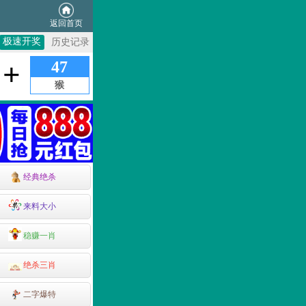
返回首页
经典绝杀
来料大小
稳赚一肖
绝杀三肖
二字爆特