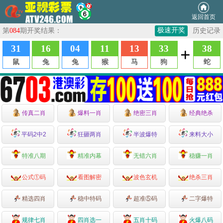
返回首页
传真二肖
爆料一肖
绝密三肖
经典绝杀
平码2中2
狂砸两肖
半波爆特
来料大小
特准八期
精准内幕
无错六肖
稳赚一肖
公式①码
看图解密
波色玄机
绝杀三肖
精选四肖
稳中特码
超准⑤码
二字爆特
规律七肖
四肖选一
五肖十码
火爆八码