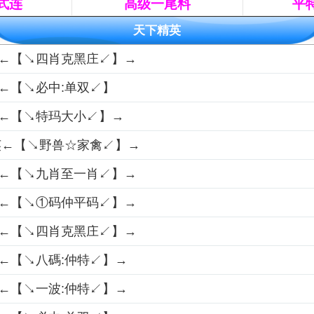
式连
高级一尾料
平
天下精英
精英←【↘四肖克黑庄↙】→
英←【↘必中:单双↙】
精英←【↘特玛大小↙】→
精英←【↘野兽☆家禽↙】→
精英←【↘九肖至一肖↙】→
精英←【↘①码仲平码↙】→
精英←【↘四肖克黑庄↙】→
英←【↘八碼:仲特↙】→
英←【↘一波:仲特↙】→