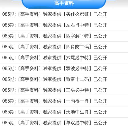
高手资料
085期:〔高手资料〕独家提供【买什么都赚】已公开
085期:〔高手资料〕独家提供【左右肖中特】已公开
085期:〔高手资料〕独家提供【四字解平特】已公开
085期:〔高手资料〕独家提供【四肖防二码】已公开
085期:〔高手资料〕独家提供【六尾必中特】已公开
085期:〔高手资料〕独家提供【双波必中特】已公开
085期:〔高手资料〕独家提供【致富十二码】已公开
085期:〔高手资料〕独家提供【三头必中特】已公开
085期:〔高手资料〕独家提供【一句得一肖】已公开
085期:〔高手资料〕独家提供【天地中生肖】已公开
085期:〔高手资料〕独家提供【单双必中特】已公开