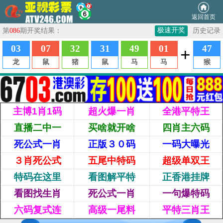
返回首页
主博1肖1码
超火爆一肖
全港平特王
直播二中一
买啥就开啥
四肖主六码
死公式一肖
正版３０码
一码大曝光
３肖死公式
五尾中特码
超级单双王
特码在这里
看图解平特
正香港挂牌
看图找生肖
死公式一肖
一句爆特码
六码复式连
高级一尾料
平特三肖王