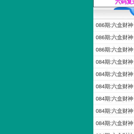
六码复
086期:六盒财
086期:六盒财
086期:六盒财
084期:六盒财
084期:六盒财
084期:六盒财
084期:六盒财
084期:六盒财
084期:六盒财