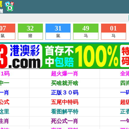
肖1码
超火爆一肖
全
中一
买啥就开啥
四
一肖
正版３０码
一
公式
五尾中特码
超
这里
看图解平特
正
生肖
死公式一肖
一