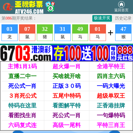
返回首页
主博1肖1码
超火爆一肖
全港平特王
直播二中一
买啥就开啥
四肖主六码
死公式一肖
正版３０码
一码大曝光
３肖死公式
五尾中特码
超级单双王
特码在这里
看图解平特
正香港挂牌
看图找生肖
死公式一肖
一句爆特码
六码复式连
高级一尾料
平特三肖王