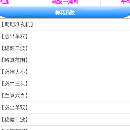
式连
高级一尾料
平
梅花易数
数【期期准玄机】
数【必出单双】
数【稳健二波】
数【略算范围】
数【必准大小】
数【必中三头】
数【主算六肖】
数【必出单双】
数【稳健二波】