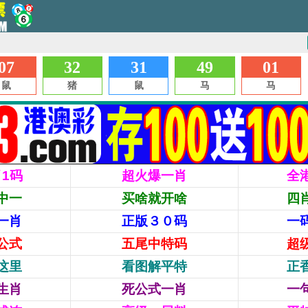
肖1码
超火爆一肖
全
中一
买啥就开啥
四
一肖
正版３０码
一
公式
五尾中特码
超
这里
看图解平特
正
生肖
死公式一肖
一