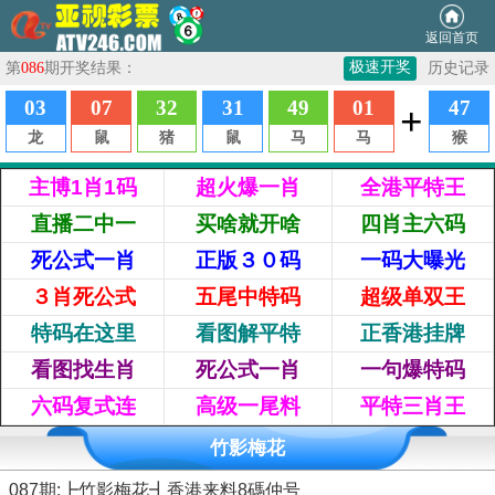
返回首页
主博1肖1码
超火爆一肖
全港平特王
直播二中一
买啥就开啥
四肖主六码
死公式一肖
正版３０码
一码大曝光
３肖死公式
五尾中特码
超级单双王
特码在这里
看图解平特
正香港挂牌
看图找生肖
死公式一肖
一句爆特码
六码复式连
高级一尾料
平特三肖王
竹影梅花
087期:┣竹影梅花┫香港来料8碼仲号