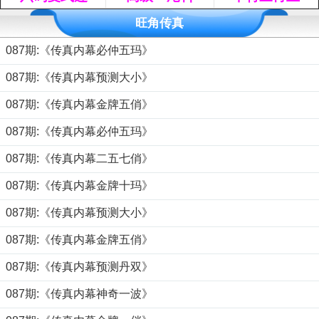
旺角传真
087期:《传真内幕必仲五玛》
087期:《传真内幕预测大小》
087期:《传真内幕金牌五俏》
087期:《传真内幕必仲五玛》
087期:《传真内幕二五七俏》
087期:《传真内幕金牌十玛》
087期:《传真内幕预测大小》
087期:《传真内幕金牌五俏》
087期:《传真内幕预测丹双》
087期:《传真内幕神奇一波》