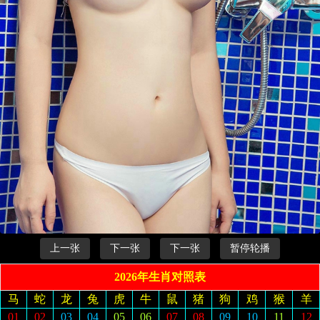
上一张
下一张
下一张
暂停轮播
2026年生肖对照表
马
蛇
龙
兔
虎
牛
鼠
猪
狗
鸡
猴
羊
01
02
03
04
05
06
07
08
09
10
11
12