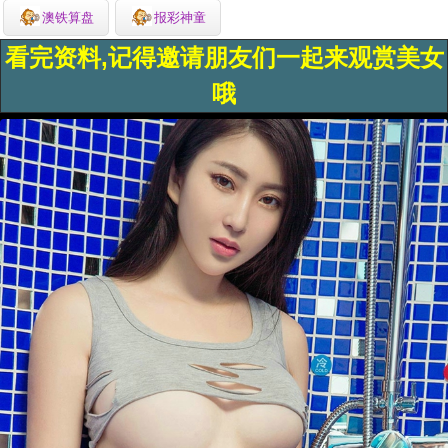
澳铁算盘
报彩神童
看完资料,记得邀请朋友们一起来观赏美女
哦