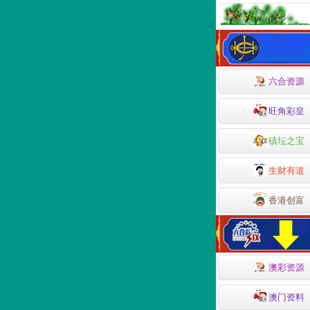
六合资源
旺角彩皇
镇坛之宝
生财有道
香港创富
澳彩资源
澳门资料