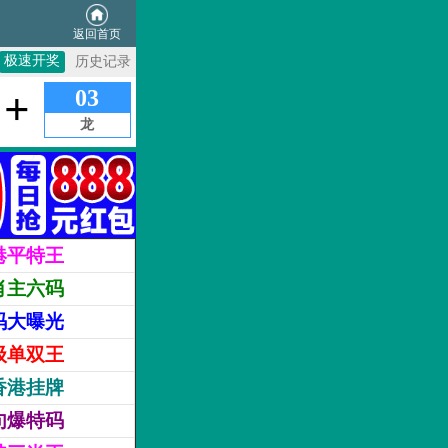
返回首页
港平特王
肖主六码
码大曝光
级单双王
香港挂牌
句爆特码