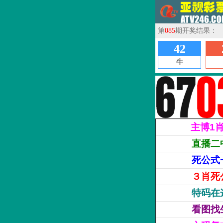
主博1
直播二
死公式
３肖死
特码在
看图找