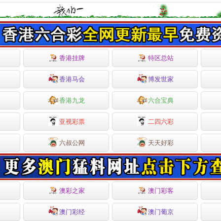
香港挂牌
特区总站
香港马会
博发世家
香港九龙
六合宝典
亚视彩票
二四六彩
六叔公网
天天好彩
澳彩之家
澳门彩客
澳门彩经
澳门葡京