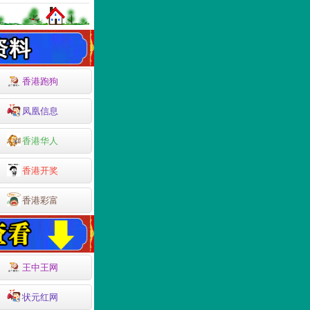
香港跑狗
凤凰信息
香港华人
香港开奖
香港彩富
王中王网
状元红网