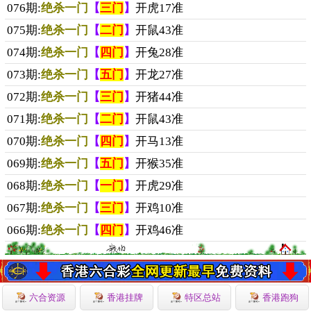
076期:
绝杀一门
【
三门
】
开虎17准
075期:
绝杀一门
【
二门
】
开鼠43准
074期:
绝杀一门
【
四门
】
开兔28准
073期:
绝杀一门
【
五门
】
开龙27准
072期:
绝杀一门
【
三门
】
开猪44准
071期:
绝杀一门
【
二门
】
开鼠43准
070期:
绝杀一门
【
四门
】
开马13准
069期:
绝杀一门
【
五门
】
开猴35准
068期:
绝杀一门
【
一门
】
开虎29准
067期:
绝杀一门
【
三门
】
开鸡10准
066期:
绝杀一门
【
四门
】
开鸡46准
六合资源
香港挂牌
特区总站
香港跑狗