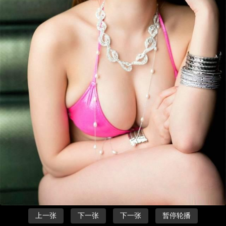
上一张
下一张
下一张
暂停轮播