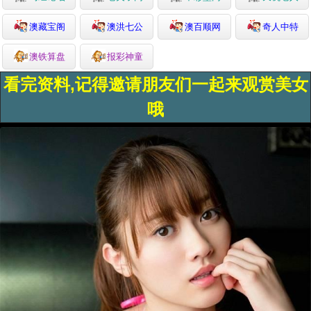
澳藏宝阁
澳洪七公
澳百顺网
奇人中特
澳铁算盘
报彩神童
看完资料,记得邀请朋友们一起来观赏美女
哦