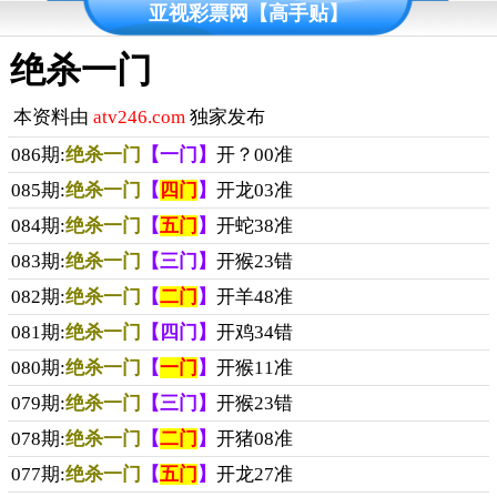
亚视彩票网【高手贴】
绝杀一门
本资料由
atv246.com
独家发布
086期:
绝杀一门
【一门】
开？00准
085期:
绝杀一门
【
四门
】
开龙03准
084期:
绝杀一门
【
五门
】
开蛇38准
083期:
绝杀一门
【三门】
开猴23错
082期:
绝杀一门
【
二门
】
开羊48准
081期:
绝杀一门
【四门】
开鸡34错
080期:
绝杀一门
【
一门
】
开猴11准
079期:
绝杀一门
【三门】
开猴23错
078期:
绝杀一门
【
二门
】
开猪08准
077期:
绝杀一门
【
五门
】
开龙27准