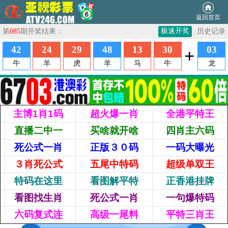
返回首页
主博1肖1码
超火爆一肖
全港平特王
直播二中一
买啥就开啥
四肖主六码
死公式一肖
正版３０码
一码大曝光
３肖死公式
五尾中特码
超级单双王
特码在这里
看图解平特
正香港挂牌
看图找生肖
死公式一肖
一句爆特码
六码复式连
高级一尾料
平特三肖王