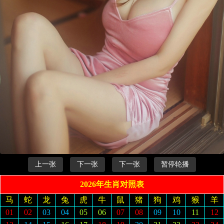
上一张
下一张
下一张
暂停轮播
2026年生肖对照表
马
蛇
龙
兔
虎
牛
鼠
猪
狗
鸡
猴
羊
01
02
03
04
05
06
07
08
09
10
11
12