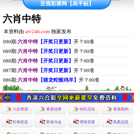
亚视彩票网【高手贴】
六肖中特
本资料由
atv246.com
独家发布
090期:
六肖中特
【开奖日更新】
开？00准
089期:
六肖中特
【开奖日更新】
开？00准
088期:
六肖中特
【开奖日更新】
开？00准
087期:
六肖中特
【开奖日更新】
开？00准
086期:
六肖中特
【猪龙蛇猴鸡羊】
开？00准
六合资源
香港挂牌
特区总站
香港跑狗
旺角彩皇
香港马会
博发世家
凤凰信息