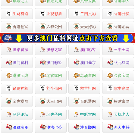
镇坛之宝
香港九龙
六合宝典
香港华人
生财有道
亚视彩票
二四六彩
香港开奖
香港创富
六叔公网
天天好彩
香港彩富
澳彩资源
澳彩之家
澳门彩客
王中王网
澳门资料
澳门彩经
澳门葡京
状元红网
港澳宝典
老管家网
老顽童网
金多宝网
诸葛神算
刘半仙网
救世祖网
掌中彩网
金虎堂网
大三巴网
百彩通网
横财富网
马经论坛
老夫子网
中彩堂网
天机老人
澳藏宝阁
澳洪七公
澳百顺网
奇人中特