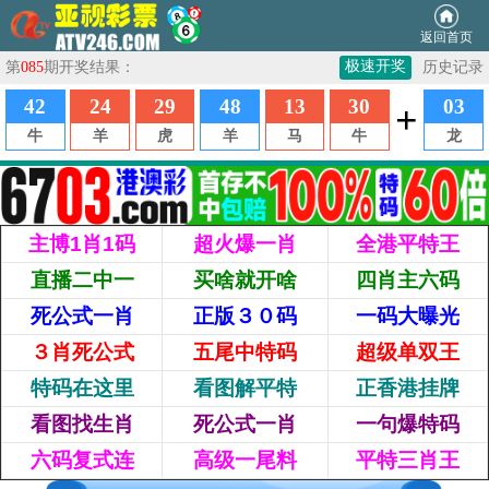
返回首页
主博1肖1码
超火爆一肖
全港平特王
直播二中一
买啥就开啥
四肖主六码
死公式一肖
正版３０码
一码大曝光
３肖死公式
五尾中特码
超级单双王
特码在这里
看图解平特
正香港挂牌
看图找生肖
死公式一肖
一句爆特码
六码复式连
高级一尾料
平特三肖王