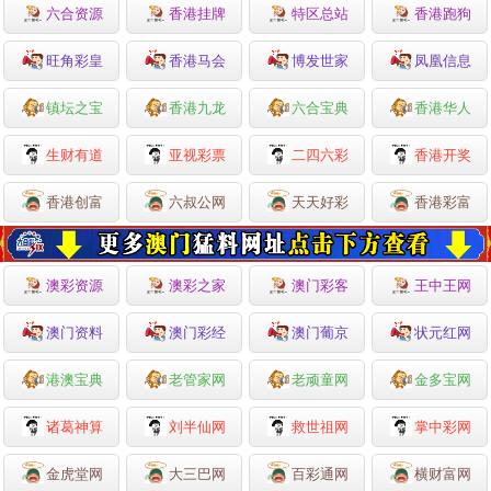
六合资源
香港挂牌
特区总站
香港跑狗
旺角彩皇
香港马会
博发世家
凤凰信息
镇坛之宝
香港九龙
六合宝典
香港华人
生财有道
亚视彩票
二四六彩
香港开奖
香港创富
六叔公网
天天好彩
香港彩富
澳彩资源
澳彩之家
澳门彩客
王中王网
澳门资料
澳门彩经
澳门葡京
状元红网
港澳宝典
老管家网
老顽童网
金多宝网
诸葛神算
刘半仙网
救世祖网
掌中彩网
金虎堂网
大三巴网
百彩通网
横财富网