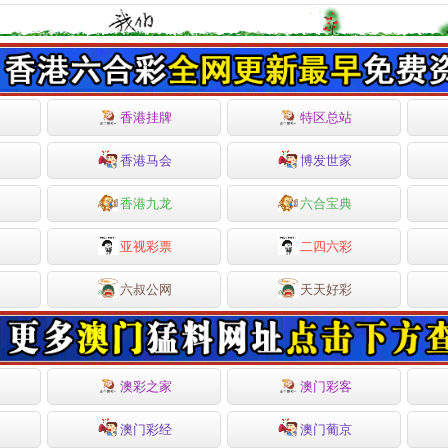
香港挂牌
特区总站
香港马会
博发世家
香港九龙
六合宝典
亚视彩票
二四六彩
六叔公网
天天好彩
澳彩之家
澳门彩客
澳门彩经
澳门葡京