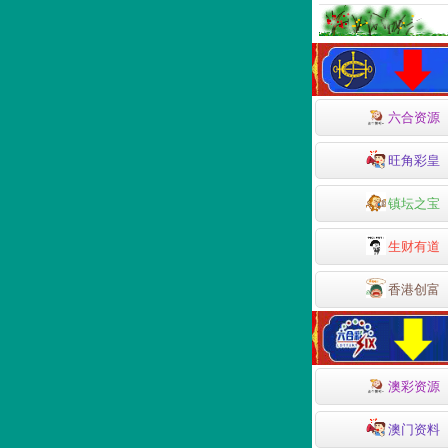
六合资源
旺角彩皇
镇坛之宝
生财有道
香港创富
澳彩资源
澳门资料