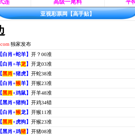
式连
高级一尾料
平
亚视彩票网【高手贴】
边
.com
独家发布
【白肖+蛇羊】
开？00准
【白肖+羊
龙
】
开龙03准
【
黑肖
+猪虎】
开蛇38准
【白肖+
猴
羊】
开猴23准
【
黑肖
+鸡鼠】
开羊48准
【黑肖+猪狗】
开鸡34错
【白肖+
猴
龙】
开猴11准
【
黑肖
+虎狗】
开猴23准
【黑肖+鸡
猪
】
开猪08准