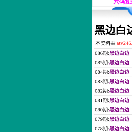
六码复
黑边白
本资料由
atv246
086期:
黑边白边
085期:
黑边白边
084期:
黑边白边
083期:
黑边白边
082期:
黑边白边
081期:
黑边白边
080期:
黑边白边
079期:
黑边白边
078期:
黑边白边