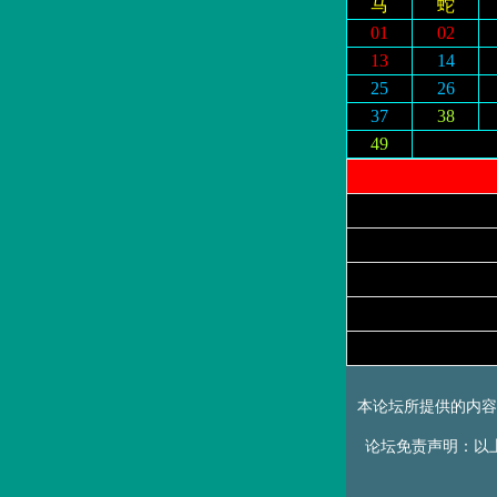
马
蛇
01
02
13
14
25
26
37
38
49
本论坛所提供的内容
论坛免责声明：以