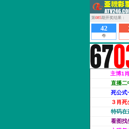
主博1
直播二
死公式
３肖死
特码在
看图找