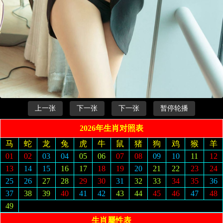
上一张
下一张
下一张
暂停轮播
2026年生肖对照表
马
蛇
龙
兔
虎
牛
鼠
猪
狗
鸡
猴
羊
01
02
03
04
05
06
07
08
09
10
11
12
13
14
15
16
17
18
19
20
21
22
23
24
25
26
27
28
29
30
31
32
33
34
35
36
37
38
39
40
41
42
43
44
45
46
47
48
49
生肖屬性表