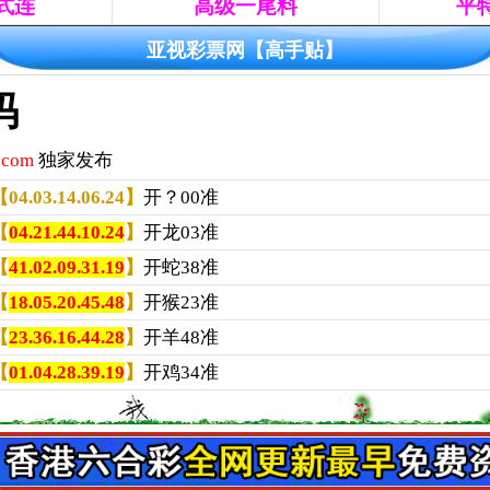
式连
高级一尾料
平
亚视彩票网【高手贴】
码
.com
独家发布
04.03.14.06.24】
开？00准
【
04.21.44.10.24
】
开龙03准
【
41.02.09.31.19
】
开蛇38准
【
18.05.20.45.48
】
开猴23准
【
23.36.16.44.28
】
开羊48准
【
01.04.28.39.19
】
开鸡34准