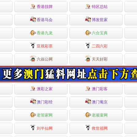
香港挂牌
特区总站
香港马会
博发世家
香港九龙
六合宝典
亚视彩票
二四六彩
六叔公网
天天好彩
澳彩之家
澳门彩客
澳门彩经
澳门葡京
老管家网
老顽童网
刘半仙网
救世祖网