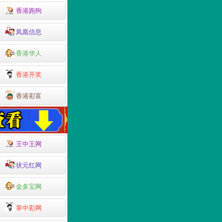
香港跑狗
凤凰信息
香港华人
香港开奖
香港彩富
王中王网
状元红网
金多宝网
掌中彩网