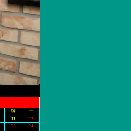
猴
羊
11
12
23
24