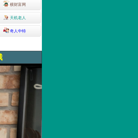
横财富网
天机老人
奇人中特
哦