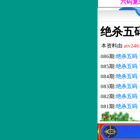
六码复
绝杀五
本资料由
atv246
086期:
绝杀五码
【
085期:
绝杀五码
084期:
绝杀五码
083期:
绝杀五码
082期:
绝杀五码
081期:
绝杀五码