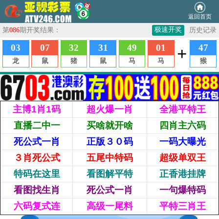
返回首页
主博1肖1码
超火爆一肖
全港平特王
直播二中一
买啥就开啥
四肖主六码
死公式一肖
正版３０码
一码大曝光
３肖死公式
五尾中特码
超级单双王
特码在这里
看图解平特
正香港挂牌
看图找生肖
死公式一肖
一句爆特码
六码复式连
高级一尾料
平特三肖王