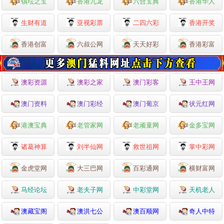
镇坛之宝
香港九龙
六合宝典
香港华人
生财有道
亚视彩票
二四六彩
香港开奖
香港创富
六叔公网
天天好彩
香港彩富
澳彩资源
澳彩之家
澳门彩客
王中王网
澳门资料
澳门彩经
澳门葡京
状元红网
港澳宝典
老管家网
老顽童网
金多宝网
诸葛神算
刘半仙网
救世祖网
掌中彩网
金虎堂网
大三巴网
百彩通网
横财富网
马经论坛
老夫子网
中彩堂网
天机老人
澳藏宝阁
澳洪七公
澳百顺网
奇人中特