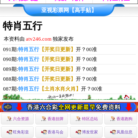
亚视彩票网【高手贴】
特肖五行
本资料由
atv246.com
独家发布
091期:
特肖五行
【开奖日更新】
开？00准
090期:
特肖五行
【开奖日更新】
开？00准
089期:
特肖五行
【开奖日更新】
开？00准
088期:
特肖五行
【开奖日更新】
开？00准
087期:
特肖五行
【土肖水肖火肖】
开？00准
六合资源
香港挂牌
特区总站
香港跑狗
旺角彩皇
香港马会
博发世家
凤凰信息