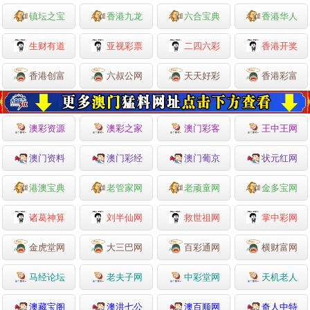
镇坛之宝
香港九龙
六合宝典
香港华人
生财有道
亚视彩票
二四六彩
香港开奖
香港创富
六叔公网
天天好彩
香港彩富
澳彩资源
澳彩之家
澳门彩客
王中王网
澳门资料
澳门彩经
澳门葡京
状元红网
港澳宝典
老管家网
老顽童网
金多宝网
诸葛神算
刘半仙网
救世祖网
掌中彩网
金虎堂网
大三巴网
百彩通网
横财富网
马经论坛
老夫子网
中彩堂网
天机老人
澳藏宝阁
澳洪七公
澳百顺网
奇人中特