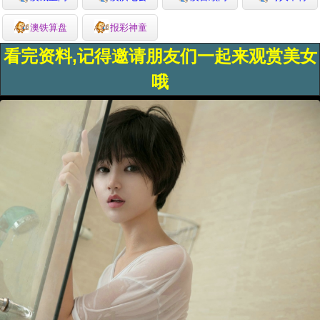
澳铁算盘
报彩神童
看完资料,记得邀请朋友们一起来观赏美女
哦